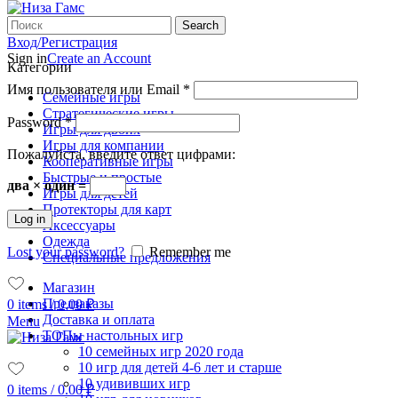
Search
Вход/Регистрация
Sign in
Create an Account
Категории
Имя пользователя или Email
*
Семейные игры
Стратегические игры
Password
*
Игры для двоих
Игры для компании
Пожалуйста, введите ответ цифрами:
Кооперативные игры
Быстрые и простые
два × один =
Игры для детей
Протекторы для карт
Log in
Аксессуары
Одежда
Lost your password?
Remember me
Специальные предложения
Магазин
Предзаказы
0
items
/
0.00
₽
Доставка и оплата
Menu
ТОПы настольных игр
10 семейных игр 2020 года
10 игр для детей 4-6 лет и старше
10 удививших игр
0
items
/
0.00
₽