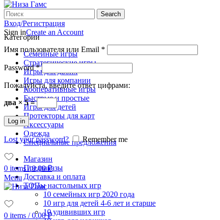
Search
Вход/Регистрация
Sign in
Create an Account
Категории
Имя пользователя или Email
*
Семейные игры
Стратегические игры
Password
*
Игры для двоих
Игры для компании
Пожалуйста, введите ответ цифрами:
Кооперативные игры
Быстрые и простые
два × 5 =
Игры для детей
Протекторы для карт
Log in
Аксессуары
Одежда
Lost your password?
Remember me
Специальные предложения
Магазин
Предзаказы
0
items
/
0.00
₽
Доставка и оплата
Menu
ТОПы настольных игр
10 семейных игр 2020 года
10 игр для детей 4-6 лет и старше
10 удививших игр
0
items
/
0.00
₽