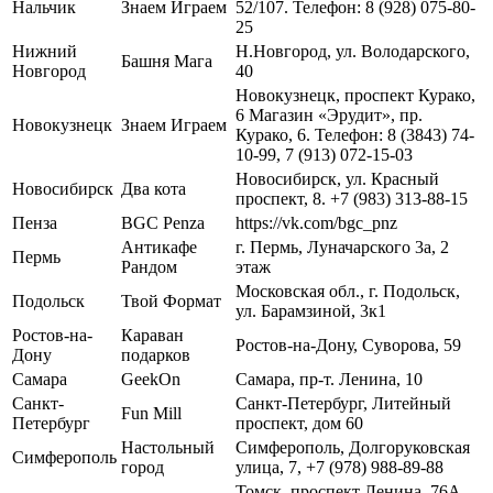
Нальчик
Знаем Играем
52/107. Телефон: 8 (928) 075-80-
25
Нижний
Н.Новгород, ул. Володарского,
Башня Мага
Новгород
40
Новокузнецк, проспект Курако,
6 Магазин «Эрудит», пр.
Новокузнецк
Знаем Играем
Курако, 6. Телефон: 8 (3843) 74-
10-99, 7 (913) 072-15-03
Новосибирск, ул. Красный
Новосибирск
Два кота
проспект, 8. +7 (983) 313-88-15
Пенза
BGC Penza
https://vk.com/bgc_pnz
Антикафе
г. Пермь, Луначарского 3а, 2
Пермь
Рандом
этаж
Московская обл., г. Подольск,
Подольск
Твой Формат
ул. Барамзиной, 3к1
Ростов-на-
Караван
Ростов-на-Дону, Суворова, 59
Дону
подарков
Самара
GeekOn
Самара, пр-т. Ленина, 10
Санкт-
Санкт-Петербург, Литейный
Fun Mill
Петербург
проспект, дом 60
Настольный
Симферополь, Долгоруковская
Симферополь
город
улица, 7, +7 (978) 988-89-88
Томск, проспект Ленина, 76А.