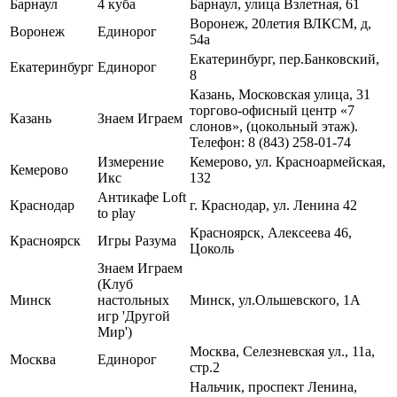
Барнаул
4 куба
Барнаул, улица Взлетная, 61
Воронеж, 20летия ВЛКСМ, д,
Воронеж
Единорог
54а
Екатеринбург, пер.Банковский,
Екатеринбург
Единорог
8
Казань, Московская улица, 31
торгово-офисный центр «7
Казань
Знаем Играем
слонов», (цокольный этаж).
Телефон: 8 (843) 258-01-74
Измерение
Кемерово, ул. Красноармейская,
Кемерово
Икс
132
Антикафе Loft
Краснодар
г. Краснодар, ул. Ленина 42
to play
Красноярск, Алексеева 46,
Красноярск
Игры Разума
Цоколь
Знаем Играем
(Клуб
Минск
настольных
Минск, ул.Ольшевского, 1А
игр 'Другой
Мир')
Москва, Селезневская ул., 11а,
Москва
Единорог
стр.2
Нальчик, проспект Ленина,