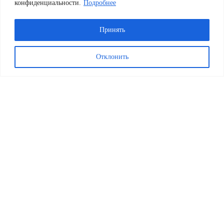
Наши игротеки
конфиденциальности.
Подробнее
Личный кабинет
Правила настольных игр
Обмен и возврат
Принять
Политика конфиденциальности
Публичная оферта
Игры оптом
Отклонить
Search
Главная
Предзаказы
Магазин
Доставка и оплата
Скидки недели
ТОПы лучших игр
10 семейных игр 2020 года
10 игр для детей 4-6 лет и старше
10 удививших игр
10 игр для большой компании
10 игр для двоих
10 игр для новичков
10 семейных игр
Наши игротеки
20 наших любимых игр