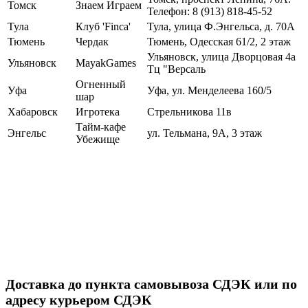
Томск
Знаем Играем
Телефон: 8 (913) 818-45-52
Тула
Клуб 'Finca'
Тула, улица Ф.Энгельса, д. 70А
Тюмень
Чердак
Тюмень, Одесская 61/2, 2 этаж
Ульяновск, улица Дворцовая 4а
Ульяновск
MayakGames
Тц "Версаль
Огненный
Уфа
Уфа, ул. Менделеева 160/5
шар
Хабаровск
Игротека
Стрельникова 11в
Тайм-кафе
Энгельс
ул. Тельмана, 9А, 3 этаж
Убежище
Доставка до пункта самовывоза СДЭК или по
адресу курьером СДЭК