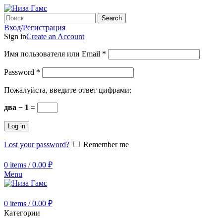
Search
Вход/Регистрация
Sign in
Create an Account
Имя пользователя или Email
*
Password
*
Пожалуйста, введите ответ цифрами:
два − 1 =
Log in
Lost your password?
Remember me
0
items
/
0.00
₽
Menu
0
items
/
0.00
₽
Категории