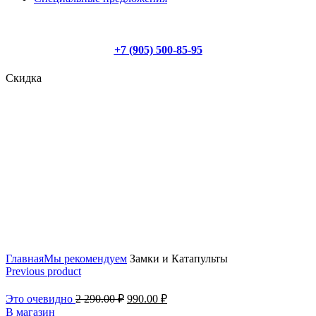
info@nizagams.ru
+7 (905) 500-85-95
Скидка
Click to enlarge
Главная
Мы рекомендуем
Замки и Катапульты
Previous product
Это очевидно
2 290.00
₽
990.00
₽
В магазин