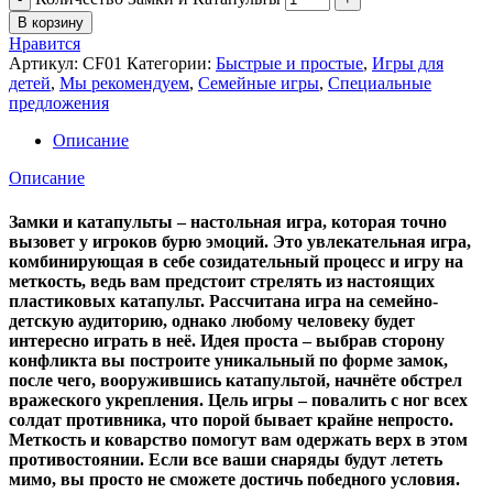
В корзину
Нравится
Артикул:
СF01
Категории:
Быстрые и простые
,
Игры для
детей
,
Мы рекомендуем
,
Семейные игры
,
Специальные
предложения
Описание
Описание
Замки и катапульты – настольная игра, которая точно
вызовет у игроков бурю эмоций. Это увлекательная игра,
комбинирующая в себе созидательный процесс и игру на
меткость, ведь вам предстоит стрелять из настоящих
пластиковых катапульт. Рассчитана игра на семейно-
детскую аудиторию, однако любому человеку будет
интересно играть в неё. Идея проста – выбрав сторону
конфликта вы построите уникальный по форме замок,
после чего, вооружившись катапультой, начнёте обстрел
вражеского укрепления. Цель игры – повалить с ног всех
солдат противника, что порой бывает крайне непросто.
Меткость и коварство помогут вам одержать верх в этом
противостоянии. Если все ваши снаряды будут лететь
мимо, вы просто не сможете достичь победного условия.